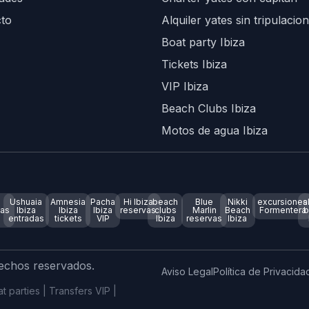
to
Alquiler yates sin tripulacion
Boat party Ibiza
Tickets Ibiza
VIP Ibiza
Beach Clubs Ibiza
Motos de agua Ibiza
s
Ushuaia
Amnesia
Pacha
Hi Ibiza
beach
Blue
Nikki
excursiones
a
cas
Ibiza
Ibiza
Ibiza
reservas
clubs
Marlin
Beach
Formentera
b
entradas
tickets
VIP
Ibiza
reservas
Ibiza
rechos reservados.
Aviso Legal
Política de Privacida
 parties | Transfers VIP |