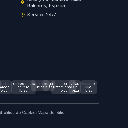
Baleares, España
Servicio 24/7
lquiler
despedidas
wellness
yoga
spa
villas
turismo
arcos
soltero
Ibiza
Ibiza
tratamientos
lujo
lujo
Ibiza
Ibiza
Ibiza
Ibiza
Ibiza
d
Política de Cookies
Mapa del Sitio