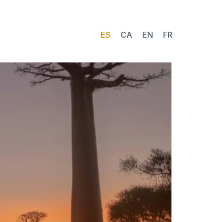
ES
CA
EN
FR