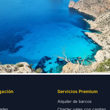
gación
Servicios Premium
Alquiler de barcos
dades
Charter yates con capitan