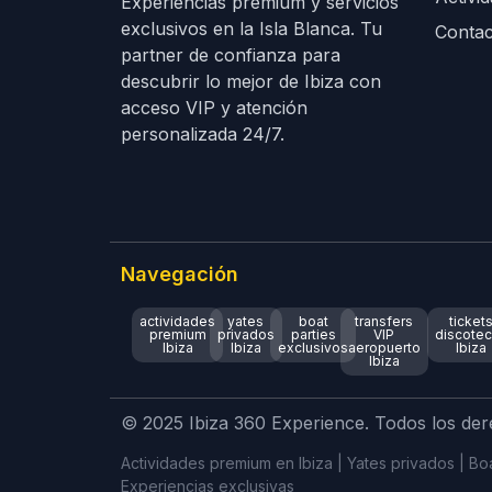
Experiencias premium y servicios
exclusivos en la Isla Blanca. Tu
Contac
partner de confianza para
descubrir lo mejor de Ibiza con
acceso VIP y atención
personalizada 24/7.
Navegación
actividades
yates
boat
transfers
ticket
premium
privados
parties
VIP
discote
Ibiza
Ibiza
exclusivos
aeropuerto
Ibiza
Ibiza
© 2025 Ibiza 360 Experience. Todos los de
Actividades premium en Ibiza | Yates privados | Boat
Experiencias exclusivas