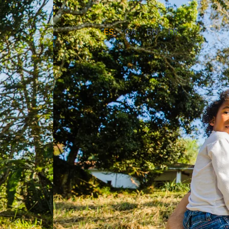
ES
CA
EN
FR