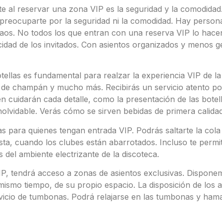
te al reservar una zona VIP es la seguridad y la comodida
n preocuparte por la seguridad ni la comodidad. Hay person
caos. No todos los que entran con una reserva VIP lo hace
cidad de los invitados. Con asientos organizados y menos g
otellas es fundamental para realzar la experiencia VIP de l
 de champán y mucho más. Recibirás un servicio atento por
 cuidarán cada detalle, como la presentación de las botella
nolvidable. Verás cómo se sirven bebidas de primera calida
as para quienes tengan entrada VIP. Podrás saltarte la cola
sta, cuando los clubes están abarrotados. Incluso te permit
s del ambiente electrizante de la discoteca.
VIP, tendrá acceso a zonas de asientos exclusivas. Dispone
l mismo tiempo, de su propio espacio. La disposición de los a
vicio de tumbonas. Podrá relajarse en las tumbonas y hamac