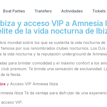
Boat Parties
Transfers
Actividades
Tickets
biza y acceso VIP a Amnesia I
élite de la vida nocturna de Ibi
e mundial sobre los que se sustenta la vida nocturna de I
es famosa por sus renombrados clubes nocturnos. Los DJs d
de la vida nocturna y la reputación underground de Amnesia
das para brindar comodidad y el máximo confort a los amant
e club premium. Te brinda una sensación de exclusividad. La
de la fiesta.
iza
y Acceso VIP Amnesia Ibiza
esia Ibiza Te da ventaja para disfrutar de una experienc
l acceso VIP.