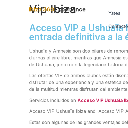
Vip Ibiza
Ibiza 360
Experience
Yates
Acceso VIP a Ushuaïa I
Contacto
entrada definitiva a la 
Ushuaïa y Amnesia son dos pilares de renombr
diurnas al aire libre, mientras que Amnesia 
de Ushuaïa, junto con la legendaria historia 
Las ofertas VIP de ambos clubes están diseña
disfrutar de una experiencia y una estética d
de la multitud mientras disfrutan del ambiente 
Servicios incluidos en
Acceso VIP Ushuaïa Ib
Acceso VIP Ushuaïa Ibiza and Acceso VIP Amn
Estas son algunas de las grandes ventajas de