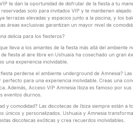
P te dan la oportunidad de disfrutar de la fiesta a tu mane
 reservadas solo para invitados VIP y te mantienen alejado 
ye terrazas elevadas y espacios junto a la piscina, y los b
Estas áreas exclusivas garantizan un mayor nivel de comodid
 delicia para los fiesteros?
e lleva a los amantes de la fiesta más allá del ambiente n
de fiesta al aire libre en Ushuaïa ha cosechado un gran éxi
 es una experiencia inolvidable.
fiesta perderse el ambiente underground de Amnesia? Las 
ar perfecto para una experiencia inolvidable. Creas una con
ca. Además, Acceso VIP Amnesia Ibiza es famoso por sus 
s eventos diurnos.
ridad y comodidad? Las discotecas de Ibiza siempre están a
ios únicos y personalizados. Ushuaïa y Amnesia transformar
estas discotecas exóticas y crea recuerdos inolvidables.