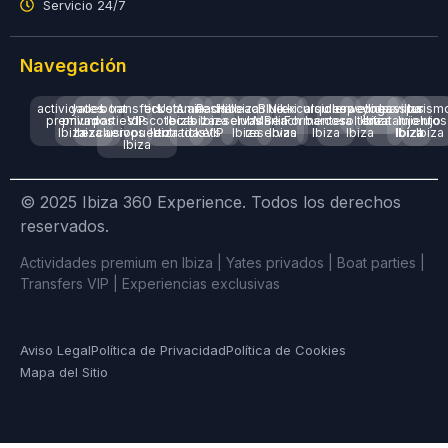
Servicio 24/7
Navegación
actividades
yates
boat
transfers
tickets
Ushuaia
Amnesia
Pacha
Hi Ibiza
beach
Blue
Nikki
excursiones
alquiler
despedidas
wellness
yoga
villas
spa
turism
premium
privados
parties
VIP
discotecas
Ibiza
Ibiza
Ibiza
reservas
clubs
Marlin
Beach
Formentera
barcos
soltero
Ibiza
Ibiza
tratamientos
lujo
lujo
Ibiza
Ibiza
exclusivos
aeropuerto
Ibiza
entradas
tickets
VIP
Ibiza
reservas
Ibiza
Ibiza
Ibiza
Ibiza
Ibiza
Ibiza
Ibiza
© 2025 Ibiza 360 Experience. Todos los derechos
reservados.
Actividades premium en Ibiza | Yates privados | Boat parties |
Transfers VIP | Experiencias exclusivas
Aviso Legal
Política de Privacidad
Política de Cookies
Mapa del Sitio